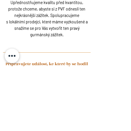
Upřednostňujeme kvalitu před kvantitou,
protože chceme, abyste si z PVF odnesli ten
nejkrásnější zážitek. Spolupracujeme
s lokálními prodejci, které máme vyzkoušené a
snažíme se pro Vás vytvořit ten pravý
gurmánský zážitek.
Připravujete událost, ke které by se hodil
Piknik ve fullu?
Ano, chci rezervovat ten svůj.
Slevy, novinky a