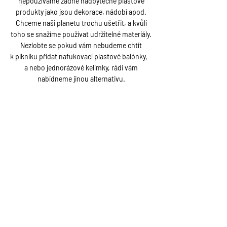
nepoužíváme žádné nadbytečné plastové
produkty jako jsou dekorace, nádobí apod.
Chceme naši planetu trochu ušetřit, a kvůli
toho se snažíme používat udržitelné materiály.
Nezlobte se pokud vám nebudeme chtít
k pikniku přidat nafukovací plastové balónky,
a nebo jednorázové kelímky, rádi vám
nabídneme jinou alternativu.
Lokálně